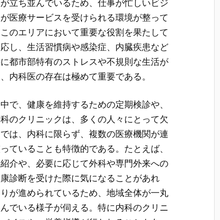
設が立ち並んでいるため、仕事が忙しいビジ
々が医療サービスを受けられる環境が整って
、このエリアにおいて重要な役割を果たして
対応し、生活習慣病や感染症、内臓疾患など
特に都市部特有のストレスや不規則な生活が
め、内科医の存在は極めて重要である。
る中で、健康を維持するための定期検診や、
内科のクリニックは、多くの人々にとって欠
アでは、内科に限らず、複数の医療機関が連
整っていることも特徴的である。たとえば、
な紹介や、必要に応じて外科や専門外来への
健康診断を受けた際に気になることがあれ
くりが進められているため、地域全体が一丸
組んでいる様子が伺える。特に内科のクリニ